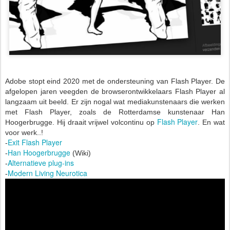
Adobe stopt eind 2020 met de ondersteuning van Flash Player. De
afgelopen jaren veegden de browserontwikkelaars Flash Player al
langzaam uit beeld. Er zijn nogal wat mediakunstenaars die werken
met Flash Player, zoals de Rotterdamse kunstenaar Han
Flash Player
Hoogerbrugge. Hij draait vrijwel volcontinu op
.
En wat
voor werk..!
Exit Flash Player
-
Han Hoogerbrugge
-
(Wiki)
Alternatieve plug-ins
-
Modern Living Neurotica
-