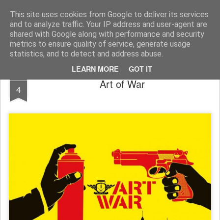
Dada2.0
We leven in een ronddraaiend commercieel pretpark. God is dood, geweld gewoon, het Midden-Oosten een permanente oorlogszandbak, het werk wegbezuinigd, de poen in handen van 200 familiebanken, De nationalistische nepdemocratie past op de winkel met keffende pershondjes in de wandelgangen. Wie diep genoeg buigt krijgt wat meer muntjes dan een ander (..). Dada2.0 zoekt naar nieuwe contouren, nieuwe kunst, absurde humor, Verbeelding. Weg van dit zielloze materialisme. Mail docwerk@ planet.nl
This site uses cookies from Google to deliver its services
and to analyze traffic. Your IP address and user-agent are
Homepage
Kunst Guido
shared with Google along with performance and security
metrics to ensure quality of service, generate usage
statistics, and to detect and address abuse.
LEARN MORE
GOT IT
MAY
Art of War
4