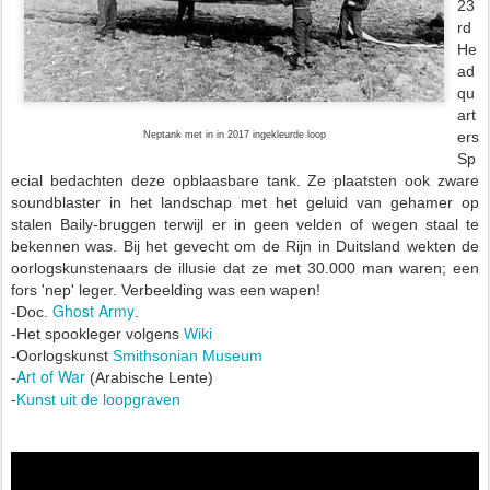
23
rd
He
ad
qu
art
ers
Neptank met in in 2017 ingekleurde loop
Sp
ecial bedachten deze opblaasbare tank. Ze plaatsten ook zware
soundblaster in het landschap met het geluid van gehamer op
stalen Baily-bruggen terwijl er in geen velden of wegen staal te
bekennen was.
Bij het gevecht om de Rijn in Duitsland wekten de
oorlogskunstenaars de illusie dat ze met 30.000 man waren; een
fors 'nep' leger.
Verbeelding was een wapen!
Ghost Army
-Doc.
.
-Het spookleger volgens
Wiki
-Oorlogskunst
Smithsonian Museum
Art of War
-
(Arabische Lente)
-
Kunst uit de loopgraven