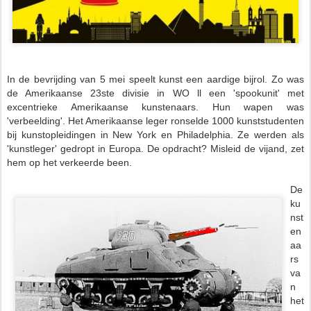
In de bevrijding van 5 mei speelt kunst een aardige bijrol. Zo was
de Amerikaanse 23ste divisie in WO ll een 'spookunit' met
excentrieke Amerikaanse kunstenaars. Hun wapen was
'verbeelding'. Het Amerikaanse leger ronselde
1000 kunststudenten
b
ij kunstopleidingen in New York en Philadelphia. Ze werden als
'kunstleger' gedropt in Europa.
De opdracht? Misleid de vijand, zet
hem op het verkeerde been.
De
ku
nst
en
aa
rs
va
n
het