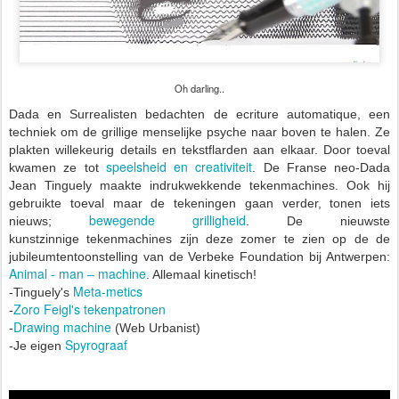
Oh darling..
Dada en Surrealisten bedachten de
ecriture automatique,
een
techniek om de grillige menselijke psyche naar boven te halen. Ze
plakten willekeurig details en tekstflarden aan elkaar. Door toeval
speelsheid en creativiteit
kwamen ze tot
.
De Franse neo-Dada
Jean Tinguely maakte indrukwekkende tekenmachines. Ook hij
gebruikte toeval maar de tekeningen gaan verder, tonen iets
bewegende grilligheid
nieuws;
. De nieuwste
kunstzinnige
tekenmachines zijn deze zomer te zien op de de
jubileumtentoonstelling van de Verbeke Foundation bij Antwerpen:
Animal - man – machine
. Allemaal kinetisch!
Meta-metics
-Tinguely's
Zoro Feigl's tekenpatronen
-
Drawing machine
-
(Web Urbanist)
Spyrograaf
-Je eigen