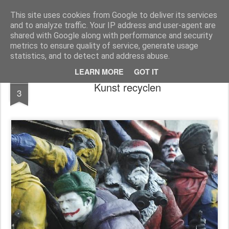
Dada2.0
We leven in een ronddraaiend commercieel pretpark. God is dood, geweld gewoon, het Midden-Oosten een permanente oorlogszandbak, het werk wegbezuinigd, de poen in handen van 200 familiebanken, De nationalistische nepdemocratie past op de winkel met keffende pershondjes in de wandelgangen. Wie diep genoeg buigt krijgt wat meer muntjes dan een ander (..). Dada2.0 zoekt naar nieuwe contouren, nieuwe kunst, absurde humor, Verbeelding. Weg van dit zielloze materialisme. Mail docwerk@ planet.nl
This site uses cookies from Google to deliver its services
and to analyze traffic. Your IP address and user-agent are
Homepage
Kunst Guido
shared with Google along with performance and security
metrics to ensure quality of service, generate usage
statistics, and to detect and address abuse.
LEARN MORE
GOT IT
JUL
Kunst recyclen
3