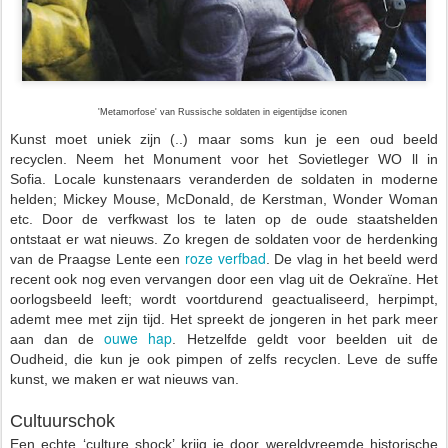
'Metamorfose' van Russische soldaten in eigentijdse iconen
Kunst moet uniek zijn (..) maar soms kun je een oud beeld
recyclen. Neem het Monument voor het Sovietleger WO ll in
Sofia.
Locale kunstenaars veranderden de soldaten in moderne
helden; Mickey Mouse, McDonald, de Kerstman, Wonder Woman
etc.
Door de verfkwast los te laten op de oude staatshelden
ontstaat er wat nieuws. Zo kregen de soldaten v
oor de herdenking
roze verfbad
van de Praagse Lente
een
. De
vlag in het beeld werd
recent ook nog even vervangen door een vlag uit de Oekraïne. Het
oorlogsbeeld leeft;
wordt voortdurend geactualiseerd, herpimpt,
ademt mee met zijn tijd. Het spreekt de jongeren in het park meer
ouwe hap
aan dan de
. Hetzelfde geldt voor beelden uit de
Oudheid, die kun je ook pimpen of zelfs recyclen. Leve de suffe
kunst, we maken er wat nieuws van.
Cultuurschok
Een echte ‘culture shock’ krijg je door wereldvreemde historische