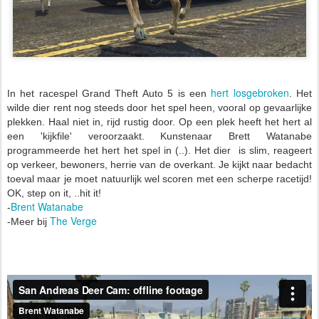
hert losgebroken
In het racespel Grand Theft Auto 5 is een
. Het
wilde dier rent nog steeds door het spel heen, vooral op gevaarlijke
plekken.
Haal niet in, rijd rustig door. O
p een plek heeft het hert al
een 'kijkfile' veroorzaakt.
Kunstenaar Brett Watanabe
programmeerde het hert het spel in (..).
Het dier is slim, reageert
op verkeer, bewoners, herrie van de overkant. Je kijkt naar bedacht
toeval maar je moet natuurlijk wel scoren met een scherpe racetijd!
OK, step on it, ..hit it!
Brent Watanabe
-
The Verge
-Meer bij