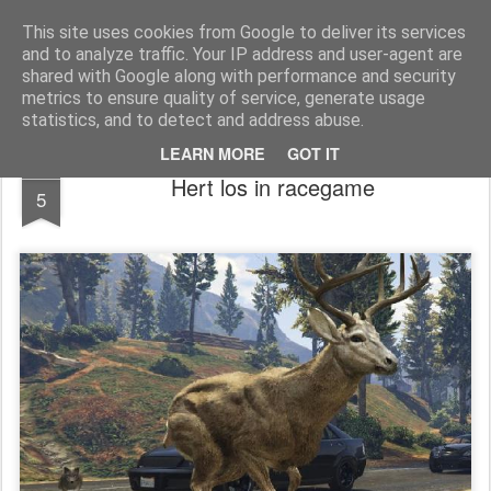
Dada2.0
We leven in een ronddraaiend commercieel pretpark. God is dood, geweld gewoon, het Midden-Oosten een permanente oorlogszandbak, het werk wegbezuinigd, de poen in handen van 200 familiebanken, De nationalistische nepdemocratie past op de winkel met keffende pershondjes in de wandelgangen. Wie diep genoeg buigt krijgt wat meer muntjes dan een ander (..). Dada2.0 zoekt naar nieuwe contouren, nieuwe kunst, absurde humor, Verbeelding. Weg van dit zielloze materialisme. Mail docwerk@ planet.nl
This site uses cookies from Google to deliver its services
and to analyze traffic. Your IP address and user-agent are
Homepage
Kunst Guido
shared with Google along with performance and security
metrics to ensure quality of service, generate usage
statistics, and to detect and address abuse.
LEARN MORE
GOT IT
APR
Hert los in racegame
5