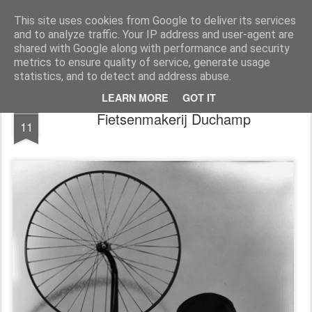
Dada2.0
We leven in een ronddraaiend commercieel pretpark. God is dood, geweld gewoon, het Midden-Oosten een permanente oorlogszandbak, het werk wegbezuinigd, de poen in handen van 200 familiebanken, De nationalistische nepdemocratie past op de winkel met keffende pershondjes in de wandelgangen. Wie diep genoeg buigt krijgt wat meer muntjes dan een ander (..). Dada2.0 zoekt naar nieuwe contouren, nieuwe kunst, absurde humor, Verbeelding. Weg van dit zielloze materialisme. Mail docwerk@ planet.nl
This site uses cookies from Google to deliver its services
and to analyze traffic. Your IP address and user-agent are
Homepage
Kunst Guido
shared with Google along with performance and security
metrics to ensure quality of service, generate usage
statistics, and to detect and address abuse.
LEARN MORE
GOT IT
APR
Fietsenmakerij Duchamp
11