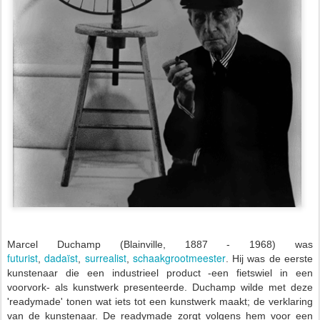
Marcel Duchamp (Blainville, 1887 - 1968) was
futurist
dadaïst
surrealist
schaakgrootmeester
,
,
,
. Hij was de eerste
kunstenaar die een industrieel product -een fietswiel in een
voorvork- als kunstwerk presenteerde.
Duchamp wilde met deze
'readymade' tonen wat iets tot een kunstwerk maakt; de verklaring
van de kunstenaar. De readymade zorgt volgens hem voor een