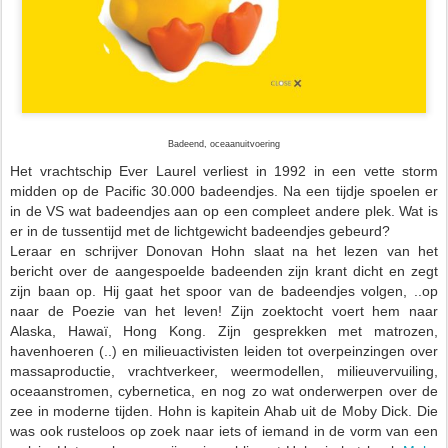
Badeend, oceaanuitvoering
Het vrachtschip Ever Laurel verliest in 1992 in een vette storm
midden op de Pacific 30.000 badeendjes. Na een tijdje spoelen er
in de VS wat badeendjes aan op een compleet andere plek. Wat is
er in de tussentijd met de lichtgewicht badeendjes gebeurd?
Leraar en schrijver Donovan Hohn slaat na het lezen van het
bericht over de aangespoelde badeenden zijn krant dicht en zegt
zijn baan op. Hij gaat het spoor van de badeendjes volgen, ..op
naar de Poezie van het leven! Zijn zoektocht voert hem naar
Alaska, Hawaï, Hong Kong. Zijn gesprekken met matrozen,
havenhoeren (..) en milieuactivisten leiden tot overpeinzingen over
massaproductie, vrachtverkeer, weermodellen, milieuvervuiling,
oceaanstromen,
cybernetica
, en nog zo wat onderwerpen over de
zee in moderne tijden. Hohn is kapitein Ahab uit de
Moby Dick
. Die
was ook rusteloos op zoek naar iets of iemand in de vorm van een