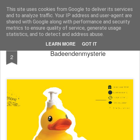
Dada2.0
We leven in een ronddraaiend commercieel pretpark. God is dood, geweld gewoon, het Midden-Oosten een permanente oorlogszandbak, het werk wegbezuinigd, de poen in handen van 200 familiebanken, De nationalistische nepdemocratie past op de winkel met keffende pershondjes in de wandelgangen. Wie diep genoeg buigt krijgt wat meer muntjes dan een ander (..). Dada2.0 zoekt naar nieuwe contouren, nieuwe kunst, absurde humor, Verbeelding. Weg van dit zielloze materialisme. Mail docwerk@ planet.nl
This site uses cookies from Google to deliver its services
and to analyze traffic. Your IP address and user-agent are
Homepage
Kunst Guido
shared with Google along with performance and security
metrics to ensure quality of service, generate usage
statistics, and to detect and address abuse.
LEARN MORE
GOT IT
FEB
Badeendenmysterie
2