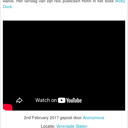
walvis.
Het verslag van zijn reis publiceert Hohn in het boek
Moby
Duck
.
2nd February 2017
gepost door
Anonymous
Locatie:
Verenigde Staten